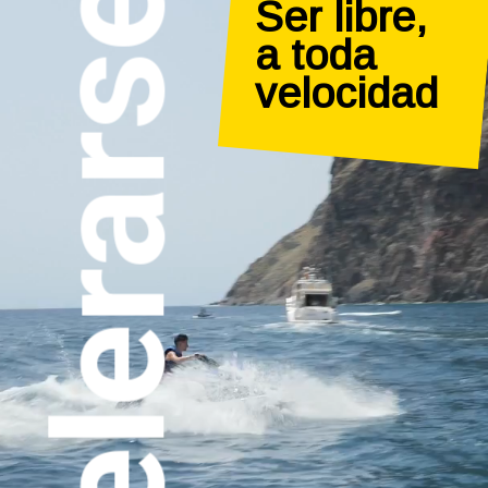
Acelerarse
Ser libre,

a toda 

velocidad