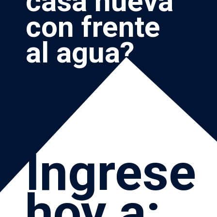
casa nueva 
con frente 
al agua?
Ingrese 
hoy a: