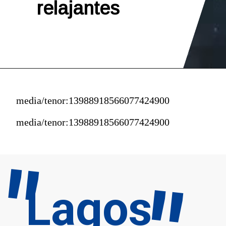
relajantes
media/tenor:13988918566077424900
media/tenor:13988918566077424900
"
Lagos