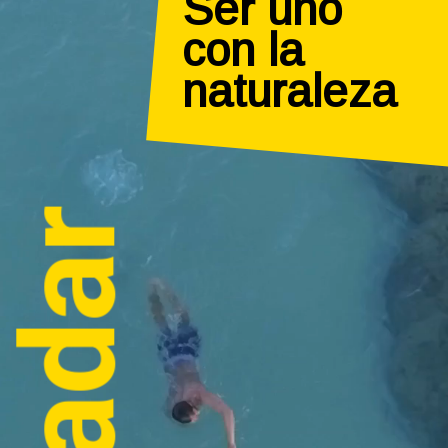
Ser uno

con la

naturaleza
Nadar