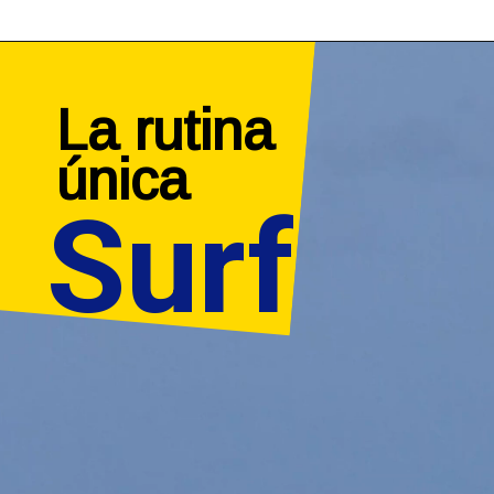
La rutina

única
Surf