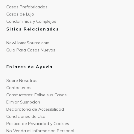
Casas Prefabricad
as
Casas de
Lujo
Condominios y Compl
ejos
Sitios Relacionados
NewHomeSource.c
om
Guia Para C
asas Nuevas
Enlaces de Ayuda
Sobre Nos
otros
Contact
enos
Constu
ctores: Enlise sus Casas
Elimiar
Susripcion
Declarat
oria de Accesibilidad
Condiciones
de Uso
Politica
de Privacidad y Cookies
No Venda mi Informacion
Personal