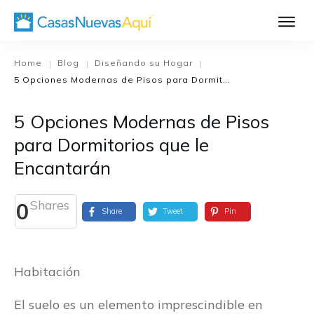
Aprende Má
Casa Nueva 1
Home
Blog
Diseñando su Hogar
|
|
|
5 Opciones Modernas de Pisos para Dormitorios que le Encantarán
Diseñando su H
El Proceso de C
5 Opciones Modernas de Pisos
El Proceso de Cons
para Dormitorios que le
Encantarán
Shares
0
Share
Tweet
Pin
Habitación
El suelo es un elemento imprescindible en