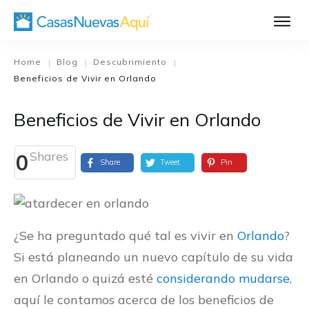
Aprende Má
Casa Nueva 1
Home
Blog
Descubrimiento
|
|
|
Beneficios de Vivir en Orlando
Diseñando su H
El Proceso de C
Beneficios de Vivir en Orlando
El Proceso de Cons
Shares
0
Share
Tweet
Pin
¿Se ha preguntado qué tal es vivir en
Orlando
?
Si está planeando un nuevo capítulo de su vida
en Orlando o quizá esté
considerando mudarse
,
aquí le contamos acerca de los beneficios de