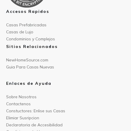
Accesos Rapidos
Casas Prefabricad
as
Casas de
Lujo
Condominios y Compl
ejos
Sitios Relacionados
NewHomeSource.c
om
Guia Para C
asas Nuevas
Enlaces de Ayuda
Sobre Nos
otros
Contact
enos
Constu
ctores: Enlise sus Casas
Elimiar
Susripcion
Declarat
oria de Accesibilidad