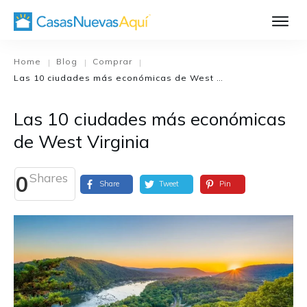
Aprende Má
Casa Nueva 1
Home
Blog
Comprar
|
|
|
Las 10 ciudades más económicas de West Virginia
Diseñando su H
El Proceso de C
Las 10 ciudades más económicas
El Proceso de Cons
de West Virginia
Shares
0
Share
Tweet
Pin