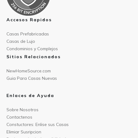
Accesos Rapidos
Casas Prefabricad
as
Casas de
Lujo
Condominios y Compl
ejos
Sitios Relacionados
NewHomeSource.c
om
Guia Para C
asas Nuevas
Enlaces de Ayuda
Sobre Nos
otros
Contact
enos
Constu
ctores: Enlise sus Casas
Elimiar
Susripcion