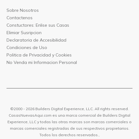
Sobre Nos
otros
Contact
enos
Constu
ctores: Enlise sus Casas
Elimiar
Susripcion
Declarat
oria de Accesibilidad
Condiciones
de Uso
Politica
de Privacidad y Cookies
No Venda mi Informacion
Personal
©2000 -
2026
Builders Digital Experience, LLC. All rights reserved.
CasasNuev
asAqui.com
es una marca comercial de
B
uilders Digital
Experience, LLC
y todas las otras marcas son marcas comerciales o
marcas comerciales registradas de sus respectivos propietarios.
Todos los derechos reservados.,