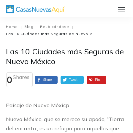
Aprende Má
Casa Nueva 1
Home
Blog
Reubicándose
|
|
|
Las 10 Ciudades más Seguras de Nuevo México
Diseñando su H
El Proceso de C
Las 10 Ciudades más Seguras de
El Proceso de Cons
Nuevo México
Shares
0
Share
Tweet
Pin
Paisaje de Nuevo Méxicp
Nuevo México, que se merece su apodo, “Tierra
del encanto”, es un refugio para aquellos que