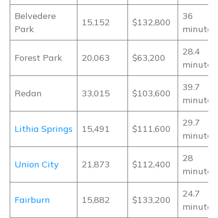
Belvedere
36
15,152
$132,800
Park
minutos
28.4
Forest Park
20,063
$63,200
minutos
39.7
Redan
33,015
$103,600
minutos
29.7
Lithia Springs
15,491
$111,600
minutos
28
Union City
21,873
$112,400
minutos
24.7
Fairburn
15,882
$133,200
minutos