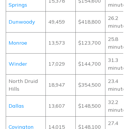
15,378
$154,600
Springs
minutos
26.2
Dunwoody
49,459
$418,800
minutos
25.8
Monroe
13,573
$123,700
minutos
31.3
Winder
17,029
$144,700
minutos
North Druid
23.4
18,947
$354,500
Hills
minutos
32.2
Dallas
13,607
$148,500
minutos
27.4
Covington
14,015
$148,100