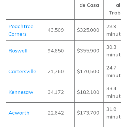
de Casa
al
Trabaj
Peachtree
28.9
43,509
$325,000
Corners
minutos
30.3
Roswell
94,650
$355,900
minutos
24.7
Cartersville
21,760
$170,500
minutos
33.4
Kennesaw
34,172
$182,100
minutos
31.8
Acworth
22,642
$173,700
minutos