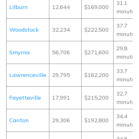
31.1
Lilburn
12,644
$169,000
minutos
37.7
Woodstock
32,234
$222,500
minutos
29.8
Smyrna
56,706
$271,600
minutos
33.7
Lawrenceville
29,795
$162,200
minutos
32.7
Fayetteville
17,991
$215,200
minutos
34.4
Canton
29,306
$192,800
minutos
34.5