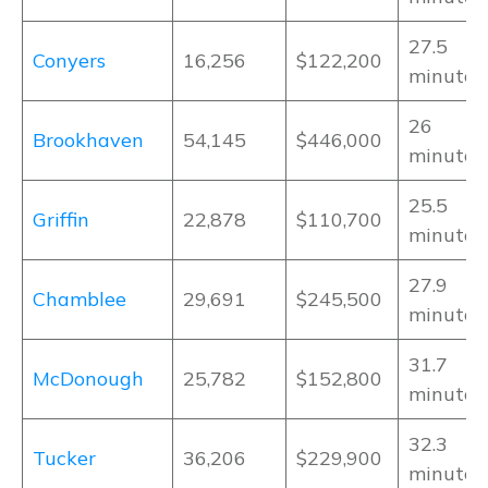
27.5
Conyers
16,256
$122,200
minutos
26
Brookhaven
54,145
$446,000
minutos
25.5
Griffin
22,878
$110,700
minutos
27.9
Chamblee
29,691
$245,500
minutos
31.7
McDonough
25,782
$152,800
minutos
32.3
Tucker
36,206
$229,900
minutos