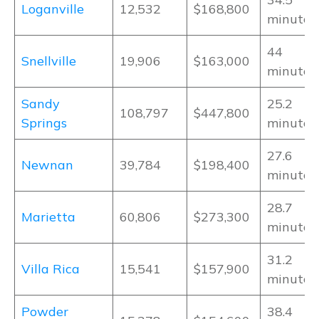
Loganville
12,532
$168,800
minutos
44
Snellville
19,906
$163,000
minutos
Sandy
25.2
108,797
$447,800
Springs
minutos
27.6
Newnan
39,784
$198,400
minutos
28.7
Marietta
60,806
$273,300
minutos
31.2
Villa Rica
15,541
$157,900
minutos
Powder
38.4