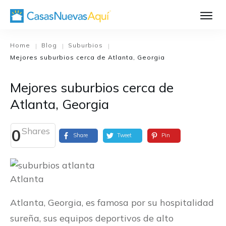
Aprende Má
Casa Nueva 1
Home
Blog
Suburbios
|
|
|
Mejores suburbios cerca de Atlanta, Georgia
Diseñando su H
El Proceso de C
Mejores suburbios cerca de
El Proceso de Cons
Atlanta, Georgia
Shares
0
Share
Tweet
Pin
Atlanta
Atlanta, Georgia, es famosa por su hospitalidad
sureña, sus equipos deportivos de alto