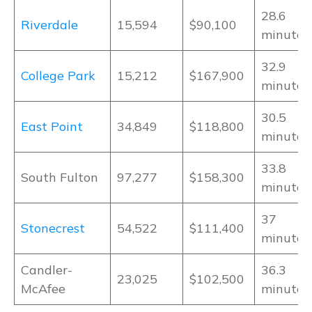
28.6
Riverdale
15,594
$90,100
minutos
32.9
College Park
15,212
$167,900
minutos
30.5
East Point
34,849
$118,800
minutos
33.8
South Fulton
97,277
$158,300
minutos
37
Stonecrest
54,522
$111,400
minutos
Candler-
36.3
23,025
$102,500
McAfee
minutos