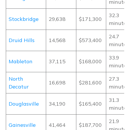
minutos
32.3
Stockbridge
29,638
$171,300
minutos
24.7
Druid Hills
14,568
$573,400
minutos
33.9
Mableton
37,115
$168,000
minutos
North
27.3
16,698
$281,600
Decatur
minutos
31.3
Douglasville
34,190
$165,400
minutos
21.9
Gainesville
41,464
$187,700
minutos