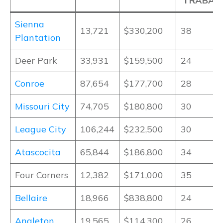
TRABAJ
Sienna
13,721
$330,200
38
Plantation
Deer Park
33,931
$159,500
24
Conroe
87,654
$177,700
28
Missouri City
74,705
$180,800
30
League City
106,244
$232,500
30
Atascocita
65,844
$186,800
34
Four Corners
12,382
$171,000
35
Bellaire
18,966
$838,800
24
Angleton
19,565
$114,300
26