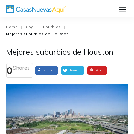
Aprende Má
Casa Nueva 1
Home
Blog
Suburbios
|
|
|
Mejores suburbios de Houston
Diseñando su H
El Proceso de C
Mejores suburbios de Houston
El Proceso de Cons
Shares
0
Share
Tweet
Pin