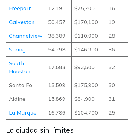
Freeport
12,195
$75,700
16
Galveston
50,457
$170,100
19
Channelview
38,389
$110,000
28
Spring
54,298
$146,900
36
South
17,583
$92,500
32
Houston
Santa Fe
13,509
$175,900
30
Aldine
15,869
$84,900
31
La Marque
16,786
$104,700
25
La ciudad sin límites