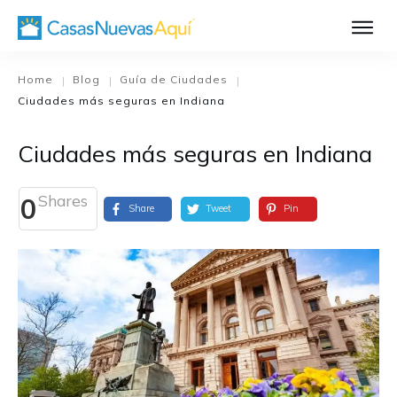
Aprende Má
Casa Nueva 1
Home
Blog
Guía de Ciudades
|
|
|
Ciudades más seguras en Indiana
Diseñando su H
El Proceso de C
Ciudades más seguras en Indiana
El Proceso de Cons
Shares
0
Share
Tweet
Pin