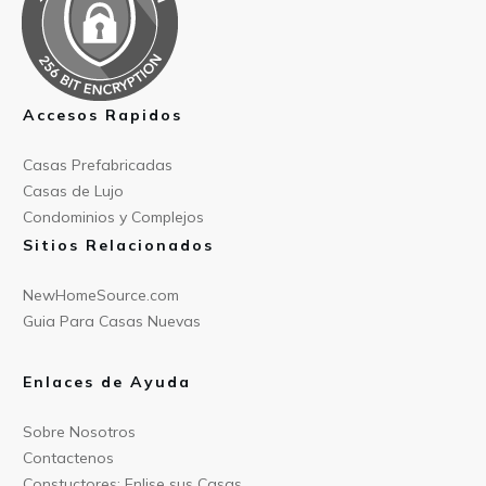
Accesos Rapidos
Casas Prefabricad
as
Casas de
Lujo
Condominios y Compl
ejos
Sitios Relacionados
NewHomeSource.c
om
Guia Para C
asas Nuevas
Enlaces de Ayuda
Sobre Nos
otros
Contact
enos
Constu
ctores: Enlise sus Casas