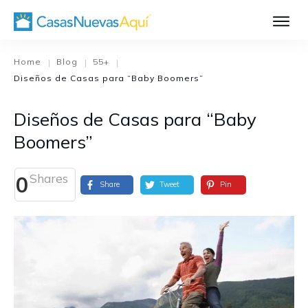
Aprende Má
Casa Nueva 1
Home
Blog
55+
|
|
|
Diseños de Casas para “Baby Boomers”
Diseñando su H
El Proceso de C
Diseños de Casas para “Baby
El Proceso de Cons
Boomers”
Shares
0
Share
Tweet
Pin