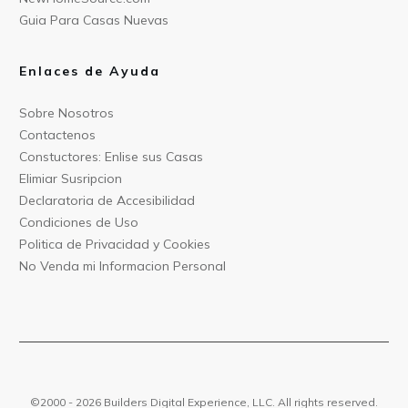
Guia Para C
asas Nuevas
Enlaces de Ayuda
Sobre Nos
otros
Contact
enos
Constu
ctores: Enlise sus Casas
Elimiar
Susripcion
Declarat
oria de Accesibilidad
Condiciones
de Uso
Politica
de Privacidad y Cookies
No Venda mi Informacion
Personal
©2000 -
2026
Builders Digital Experience, LLC. All rights reserved.