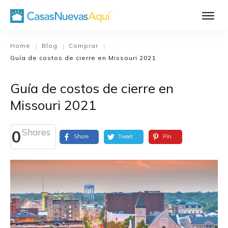
Aprende Má
Casa Nueva 1
Home
Blog
Comprar
|
|
|
Guía de costos de cierre en Missouri 2021
Diseñando su H
El Proceso de C
Guía de costos de cierre en
El Proceso de Cons
Missouri 2021
Shares
0
Share
Tweet
Pin