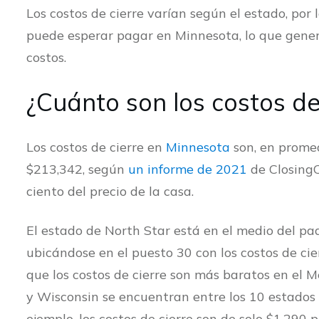
Los costos de cierre varían según el estado, po
puede esperar pagar en Minnesota, lo que gener
costos.
¿Cuánto son los costos de
Los costos de cierre en
Minnesota
son, en promed
$213,342, según
un informe de 2021
de ClosingC
ciento del precio de la casa.
El estado de North Star está en el medio del paq
ubicándose en el puesto 30 con los costos de cier
que los costos de cierre son más baratos en el M
y Wisconsin se encuentran entre los 10 estados c
ejemplo, los costos de cierre son de solo $1,290