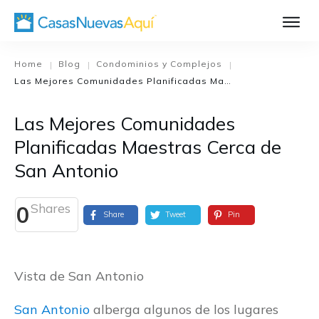
Aprende Má
Casa Nueva 1
Home
Blog
Condominios y Complejos
|
|
|
Las Mejores Comunidades Planificadas Maestras Cerca de San Antonio
Diseñando su H
El Proceso de C
Las Mejores Comunidades
El Proceso de Cons
Planificadas Maestras Cerca de
San Antonio
Shares
0
Share
Tweet
Pin
Vista de San Antonio
San Antonio
alberga algunos de los lugares