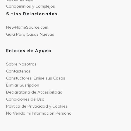
Condominios y Compl
ejos
Sitios Relacionados
NewHomeSource.c
om
Guia Para C
asas Nuevas
Enlaces de Ayuda
Sobre Nos
otros
Contact
enos
Constu
ctores: Enlise sus Casas
Elimiar
Susripcion
Declarat
oria de Accesibilidad
Condiciones
de Uso
Politica
de Privacidad y Cookies
No Venda mi Informacion
Personal