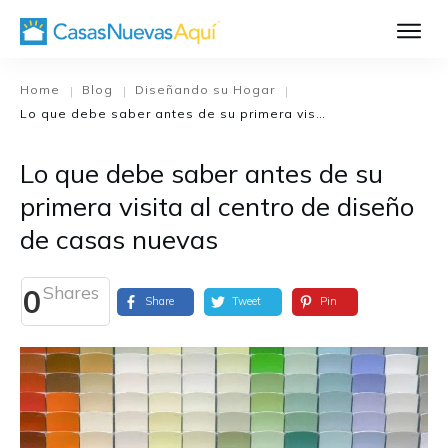
Aprende Má
Casa Nueva 1
Home
Blog
Diseñando su Hogar
|
|
|
Lo que debe saber antes de su primera visita al centro de diseño de casas nuevas
Diseñando su H
El Proceso de C
Lo que debe saber antes de su
El Proceso de Cons
primera visita al centro de diseño
de casas nuevas
Shares
0
Share
Tweet
Pin