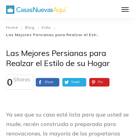
Aprende Má
Casa Nueva 1
Home
Blog
Vida
|
|
|
Las Mejores Persianas para Realzar el Estilo de su Hogar
Diseñando su H
El Proceso de C
Las Mejores Persianas para
El Proceso de Cons
Realzar el Estilo de su Hogar
Shares
0
Share
Tweet
Pin
Ya sea que su casa esté lista para que usted se
mude, recién construida o preparada para
renovaciones, la mayoría de los propietarios