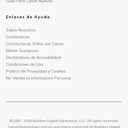
Guia Para C
asas Nuevas
Enlaces de Ayuda
Sobre Nos
otros
Contact
enos
Constu
ctores: Enlise sus Casas
Elimiar
Susripcion
Declarat
oria de Accesibilidad
Condiciones
de Uso
Politica
de Privacidad y Cookies
No Venda mi Informacion
Personal
©2000 -
2026
Builders Digital Experience, LLC. All rights reserved.
CasasNuev
asAqui.com
es una marca comercial de
B
uilders Digital