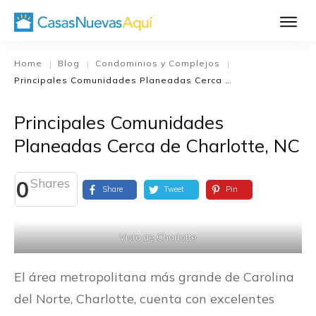
Aprende Má
Casa Nueva 1
Home
Blog
Condominios y Complejos
|
|
|
Principales Comunidades Planeadas Cerca de Charlotte, NC
Diseñando su H
El Proceso de C
Principales Comunidades
El Proceso de Cons
Planeadas Cerca de Charlotte, NC
Shares
0
Share
Tweet
Pin
Vista de Charlotte
El área metropolitana más grande de Carolina
del Norte, Charlotte, cuenta con excelentes