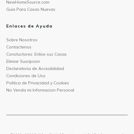
NewHomeSource.c
om
Guia Para C
asas Nuevas
Enlaces de Ayuda
Sobre Nos
otros
Contact
enos
Constu
ctores: Enlise sus Casas
Elimiar
Susripcion
Declarat
oria de Accesibilidad
Condiciones
de Uso
Politica
de Privacidad y Cookies
No Venda mi Informacion
Personal