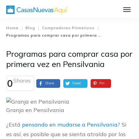
Aprende Má
Casa Nueva 1
Home
Blog
Compradores Primerizos
|
|
|
Programas para comprar casa por primera vez en Pensilvania
Diseñando su H
El Proceso de C
Programas para comprar casa por
El Proceso de Cons
primera vez en Pensilvania
Shares
0
Share
Tweet
Pin
Granja en Pensilvania
¿Está
pensando en mudarse a Pensilvania
? Si
es así, es posible que se sienta atraído por los