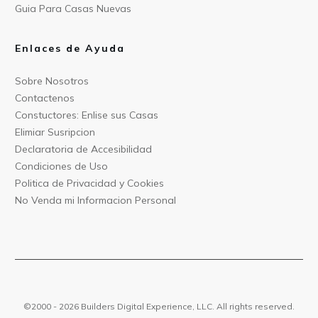
Guia Para C
asas Nuevas
Enlaces de Ayuda
Sobre Nos
otros
Contact
enos
Constu
ctores: Enlise sus Casas
Elimiar
Susripcion
Declarat
oria de Accesibilidad
Condiciones
de Uso
Politica
de Privacidad y Cookies
No Venda mi Informacion
Personal
©2000 -
2026
Builders Digital Experience, LLC. All rights reserved.