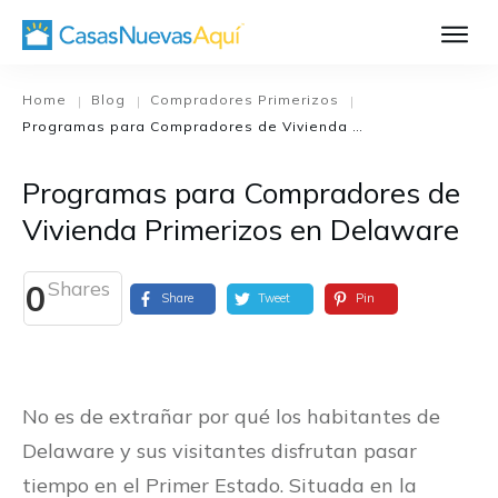
Aprende Má
Casa Nueva 1
Home
Blog
Compradores Primerizos
|
|
|
Programas para Compradores de Vivienda Primerizos en Delaware
Diseñando su H
El Proceso de C
Programas para Compradores de
El Proceso de Cons
Vivienda Primerizos en Delaware
Shares
0
Share
Tweet
Pin
No es de extrañar por qué los habitantes de
Delaware y sus visitantes disfrutan pasar
tiempo en el Primer Estado. Situada en la