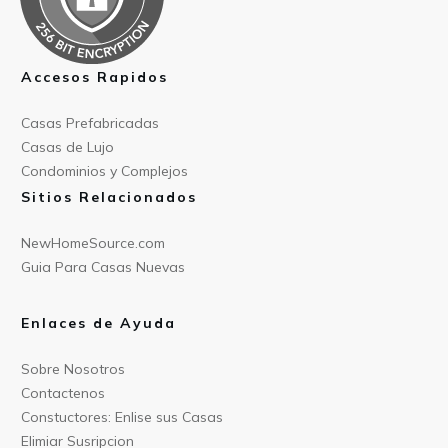
Accesos Rapidos
Casas Prefabricad
as
Casas de
Lujo
Condominios y Compl
ejos
Sitios Relacionados
NewHomeSource.c
om
Guia Para C
asas Nuevas
Enlaces de Ayuda
Sobre Nos
otros
Contact
enos
Constu
ctores: Enlise sus Casas
Elimiar
Susripcion