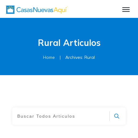
Aprende Má
Casa Nueva 1
Diseñando su H
Rural
Articulos
El Proceso de C
El Proceso de Cons
Home
|
Archives: Rural