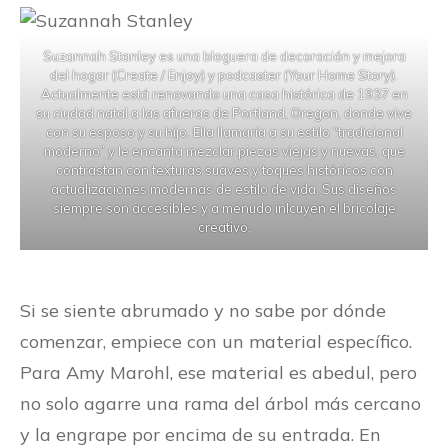
Suzannah Stanley es una bloguera de decoración y mejora
del hogar (Create / Enjoy) y podcaster (Your Home Story).
Actualmente está renovando una casa histórica de 1937 en
su ciudad natal a las afueras de Portland, Oregon, donde vive
con su esposo y su hijo. Ella llamaría a su estilo “tradicional
moderno” y le encanta mezclar piezas viejas y nuevas, que
contrastan con texturas suaves y toques históricos con
actualizaciones modernas de estilo de vida. Sus diseños
siempre son accesibles y a menudo inlcuyen el bricolaje
creativo.
Si se siente abrumado y no sabe por dónde
comenzar, empiece con un material específico.
Para Amy Marohl, ese material es abedul, pero
no solo agarre una rama del árbol más cercano
y la engrape por encima de su entrada. En