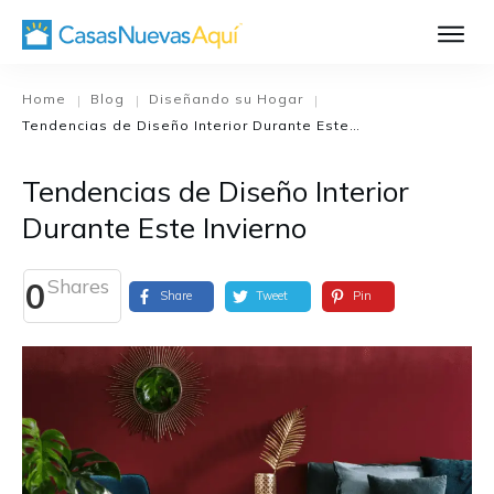
Aprende Má
Casa Nueva 1
Home
Blog
Diseñando su Hogar
|
|
|
Tendencias de Diseño Interior Durante Este Invierno
Diseñando su H
El Proceso de C
Tendencias de Diseño Interior
El Proceso de Cons
Durante Este Invierno
Shares
0
Share
Tweet
Pin