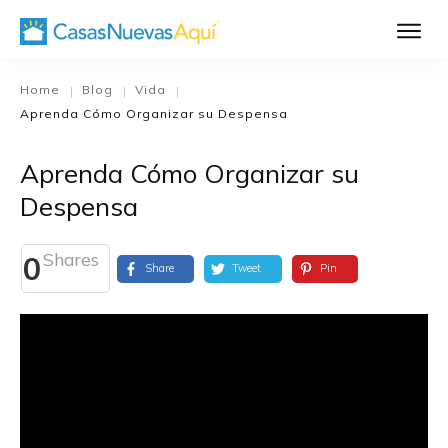
Aprende Má
Casa Nueva 1
Home
Blog
Vida
|
|
|
Aprenda Cómo Organizar su Despensa
Diseñando su H
El Proceso de C
Aprenda Cómo Organizar su
El Proceso de Cons
Despensa
Shares
0
Share
Tweet
Pin