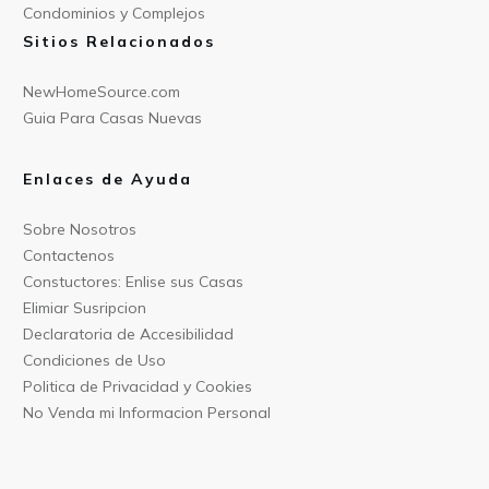
Condominios y Compl
ejos
Sitios Relacionados
NewHomeSource.c
om
Guia Para C
asas Nuevas
Enlaces de Ayuda
Sobre Nos
otros
Contact
enos
Constu
ctores: Enlise sus Casas
Elimiar
Susripcion
Declarat
oria de Accesibilidad
Condiciones
de Uso
Politica
de Privacidad y Cookies
No Venda mi Informacion
Personal