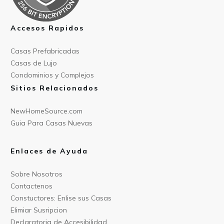
Accesos Rapidos
Casas Prefabricad
as
Casas de
Lujo
Condominios y Compl
ejos
Sitios Relacionados
NewHomeSource.c
om
Guia Para C
asas Nuevas
Enlaces de Ayuda
Sobre Nos
otros
Contact
enos
Constu
ctores: Enlise sus Casas
Elimiar
Susripcion
Declarat
oria de Accesibilidad