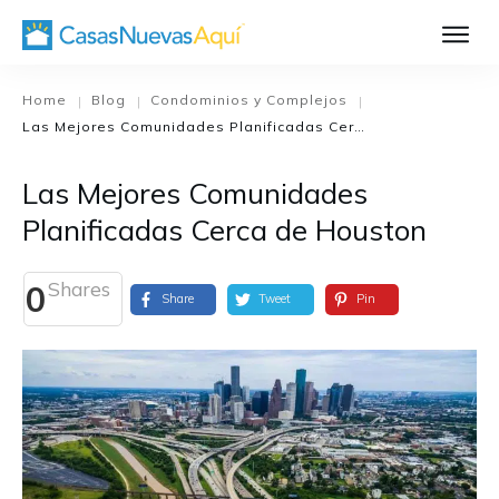
Aprende Má
Casa Nueva 1
Home
Blog
Condominios y Complejos
|
|
|
Las Mejores Comunidades Planificadas Cerca de Houston
Diseñando su H
El Proceso de C
Las Mejores Comunidades
El Proceso de Cons
Planificadas Cerca de Houston
Shares
0
Share
Tweet
Pin