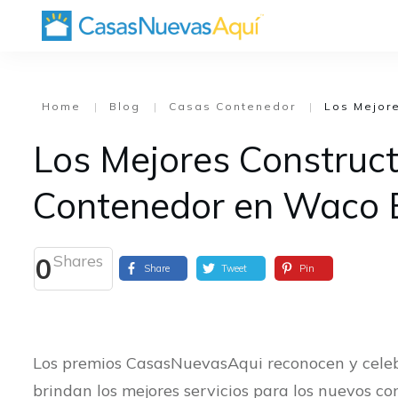
Home
|
Blog
|
Casas Contenedor
|
Los Mejor
Los Mejores Construc
Contenedor en Waco 
Shares
0
Share
Tweet
Pin
Los premios CasasNuevasAqui reconocen y celebr
brindan los mejores servicios para los nuevos co