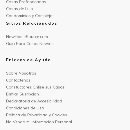
Casas Prefabricad
as
Casas de
Lujo
Condominios y Compl
ejos
Sitios Relacionados
NewHomeSource.c
om
Guia Para C
asas Nuevas
Enlaces de Ayuda
Sobre Nos
otros
Contact
enos
Constu
ctores: Enlise sus Casas
Elimiar
Susripcion
Declarat
oria de Accesibilidad
Condiciones
de Uso
Politica
de Privacidad y Cookies
No Venda mi Informacion
Personal