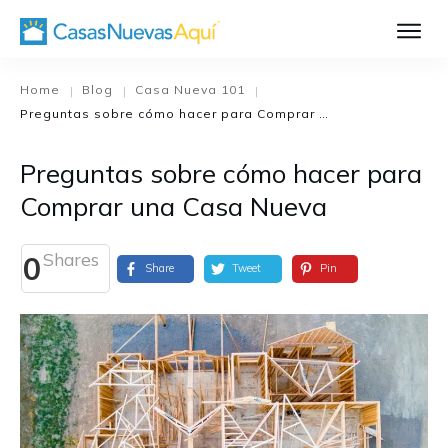
Aprende Má
Casa Nueva 1
Home
Blog
Casa Nueva 101
|
|
|
Preguntas sobre cómo hacer para Comprar una Casa Nueva
Diseñando su H
El Proceso de C
Preguntas sobre cómo hacer para
El Proceso de Cons
Comprar una Casa Nueva
Shares
0
Share
Tweet
Pin