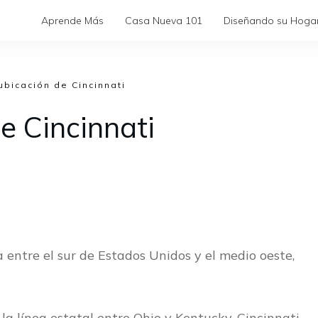
Aprende Más
Casa Nueva 101
Diseñando su Hoga
ubicación de Cincinnati
e Cincinnati
 entre el sur de Estados Unidos y el medio oeste,
 la línea estatal entre Ohio y Kentucky. Cincinnati