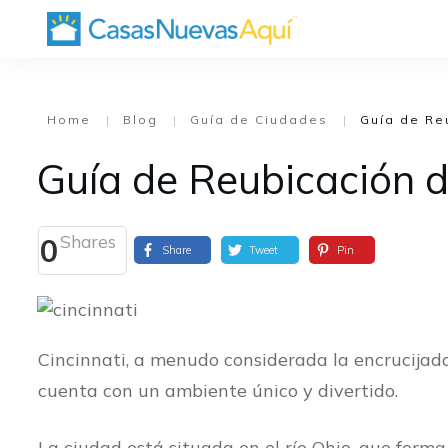
Home
|
Blog
|
Guía de Ciudades
|
Guía de Re
Guía de Reubicación d
Shares
0
Share
Tweet
Pin
Cincinnati, a menudo considerada la encrucijada
cuenta con un ambiente único y divertido.
La ciudad está situada en el río Ohio, que forma