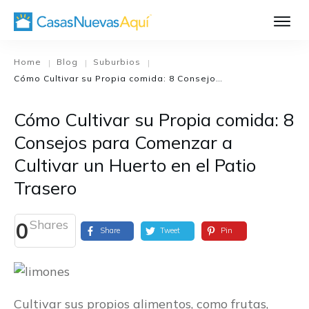
Aprende Má
Casa Nueva 1
Home
Blog
Suburbios
|
|
|
Cómo Cultivar su Propia comida: 8 Consejos para Comenzar a Cultivar un Huerto en el Patio Trasero
Diseñando su H
El Proceso de C
Cómo Cultivar su Propia comida: 8
El Proceso de Cons
Consejos para Comenzar a
Cultivar un Huerto en el Patio
Trasero
Shares
0
Share
Tweet
Pin
Cultivar sus propios alimentos, como frutas,