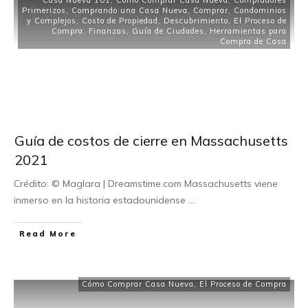
Casa Nueva 101
,
Cómo Comprar Casa Nueva
,
Compradores
Primerizos
,
Comprando una Casa Nueva
,
Comprar
,
Condominios
y Complejos
,
Costo de Propiedad
,
Descubrimiento
,
El Proceso de
Compra
,
Finanzas
,
Guía de Ciudades
,
Herramientas para
Compra de Casa
Guía de costos de cierre en Massachusetts
2021
Crédito: © Maglara | Dreamstime.com Massachusetts viene
inmerso en la historia estadounidense
...
Read More
Cómo Comprar Casa Nueva
,
El Proceso de Compra