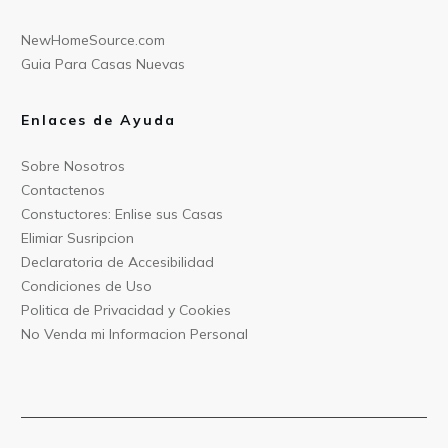
NewHomeSource.c
om
Guia Para C
asas Nuevas
Enlaces de Ayuda
Sobre Nos
otros
Contact
enos
Constu
ctores: Enlise sus Casas
Elimiar
Susripcion
Declarat
oria de Accesibilidad
Condiciones
de Uso
Politica
de Privacidad y Cookies
No Venda mi Informacion
Personal