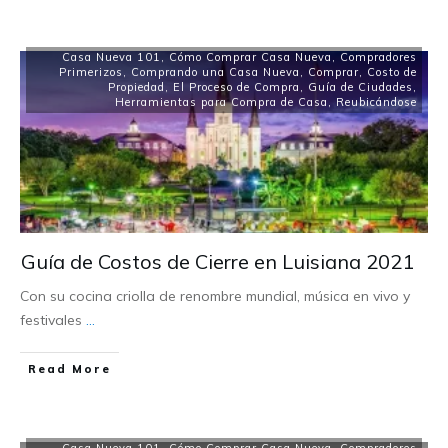
Casa Nueva 101
,
Cómo Comprar Casa Nueva
,
Compradores
Primerizos
,
Comprando una Casa Nueva
,
Comprar
,
Costo de
Propiedad
,
El Proceso de Compra
,
Guía de Ciudades
,
Herramientas para Compra de Casa
,
Reubicándose
Guía de Costos de Cierre en Luisiana 2021
Con su cocina criolla de renombre mundial, música en vivo y
festivales
...
Read More