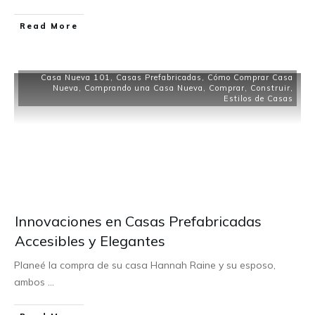
Read More
Casa Nueva 101
,
Casas Prefabricadas
,
Cómo Comprar Casa
Nueva
,
Comprando una Casa Nueva
,
Comprar
,
Construir
,
Estilos de Casas
Innovaciones en Casas Prefabricadas
Accesibles y Elegantes
Planeé la compra de su casa Hannah Raine y su esposo,
ambos
...