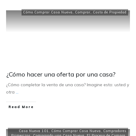
Cómo Comprar Casa Nueva
,
Comprar
,
Costo de Propiedad
¿Cómo hacer una oferta por una casa?
¿Cómo completar la venta de una casa? Imagine esto: usted y
otra
...
Read More
Casa Nueva 101
,
Cómo Comprar Casa Nueva
,
Compradores
Primerizos
,
Comprando una Casa Nueva
,
El Proceso de Compra
,