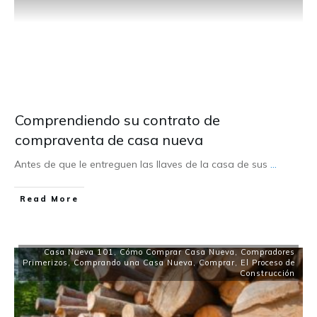
Comprendiendo su contrato de
compraventa de casa nueva
Antes de que le entreguen las llaves de la casa de sus
...
Read More
Casa Nueva 101
,
Cómo Comprar Casa Nueva
,
Compradores
Primerizos
,
Comprando una Casa Nueva
,
Comprar
,
El Proceso de
Construcción